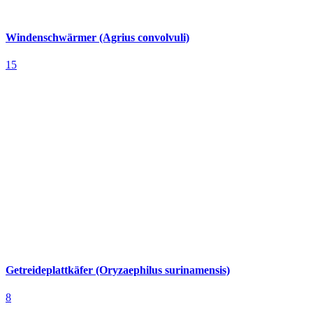
Windenschwärmer (Agrius convolvuli)
15
Getreideplattkäfer (Oryzaephilus surinamensis)
8