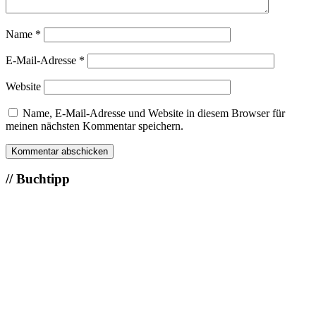
Name
*
E-Mail-Adresse
*
Website
Name, E-Mail-Adresse und Website in diesem Browser für
meinen nächsten Kommentar speichern.
Seitenspalte
// Buchtipp