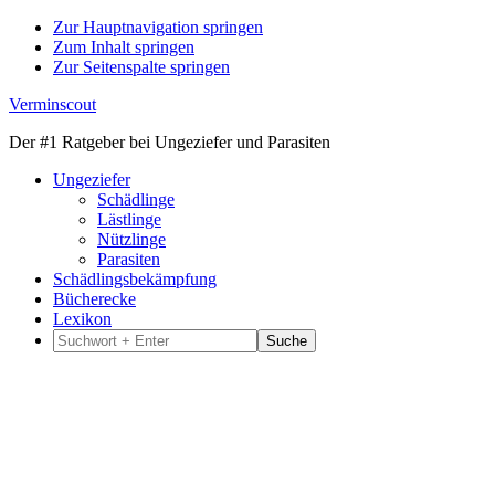
Zur Hauptnavigation springen
Zum Inhalt springen
Zur Seitenspalte springen
Verminscout
Der #1 Ratgeber bei Ungeziefer und Parasiten
Ungeziefer
Schädlinge
Lästlinge
Nützlinge
Parasiten
Schädlingsbekämpfung
Bücherecke
Lexikon
Suchwort
+
Enter