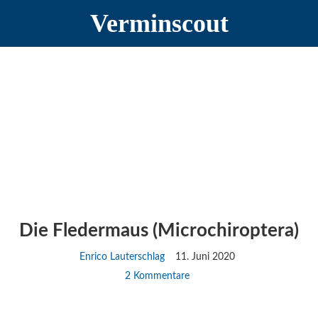
Zur
Zum
Zur
Verminscout
Hauptnavigation
Inhalt
Seitenspalte
springen
springen
springen
Die Fledermaus (Microchiroptera)
Enrico Lauterschlag
11. Juni 2020
2 Kommentare