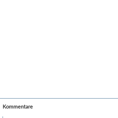
Kommentare
Leser-
Interaktionen