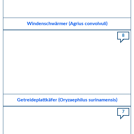
Windenschwärmer (Agrius convolvuli)
8
Getreideplattkäfer (Oryzaephilus surinamensis)
7