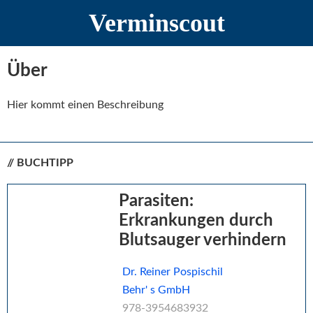
Zur
Zum
Zur
Verminscout
Hauptnavigation
Inhalt
Seitenspalte
springen
springen
springen
Über
Hier kommt einen Beschreibung
Seitenspalte
// BUCHTIPP
Parasiten:
Erkrankungen durch
Blutsauger verhindern
Dr. Reiner Pospischil
Behr' s GmbH
978-3954683932