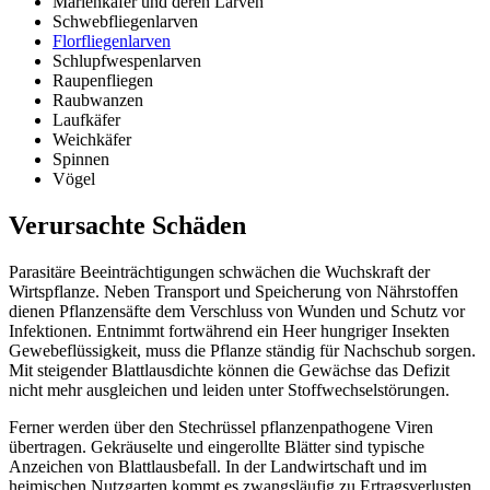
Marienkäfer und deren Larven
Schwebfliegenlarven
Florfliegenlarven
Schlupfwespenlarven
Raupenfliegen
Raubwanzen
Laufkäfer
Weichkäfer
Spinnen
Vögel
Verursachte Schäden
Parasitäre Beeinträchtigungen schwächen die Wuchskraft der
Wirtspflanze. Neben Transport und Speicherung von Nährstoffen
dienen Pflanzensäfte dem Verschluss von Wunden und Schutz vor
Infektionen. Entnimmt fortwährend ein Heer hungriger Insekten
Gewebeflüssigkeit, muss die Pflanze ständig für Nachschub sorgen.
Mit steigender Blattlausdichte können die Gewächse das Defizit
nicht mehr ausgleichen und leiden unter Stoffwechselstörungen.
Ferner werden über den Stechrüssel pflanzenpathogene Viren
übertragen. Gekräuselte und eingerollte Blätter sind typische
Anzeichen von Blattlausbefall. In der Landwirtschaft und im
heimischen Nutzgarten kommt es zwangsläufig zu Ertragsverlusten.