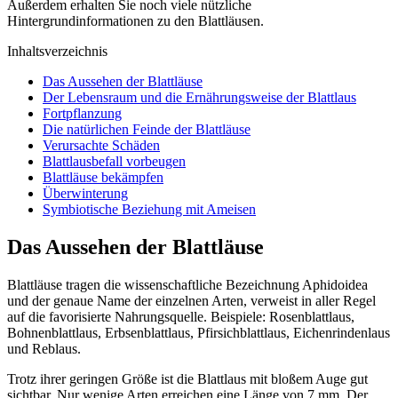
Außerdem erhalten Sie noch viele nützliche
Hintergrundinformationen zu den Blattläusen.
Inhaltsverzeichnis
Das Aussehen der Blattläuse
Der Lebensraum und die Ernährungsweise der Blattlaus
Fortpflanzung
Die natürlichen Feinde der Blattläuse
Verursachte Schäden
Blattlausbefall vorbeugen
Blattläuse bekämpfen
Überwinterung
Symbiotische Beziehung mit Ameisen
Das Aussehen der Blattläuse
Blattläuse tragen die wissenschaftliche Bezeichnung Aphidoidea
und der genaue Name der einzelnen Arten, verweist in aller Regel
auf die favorisierte Nahrungsquelle. Beispiele: Rosenblattlaus,
Bohnenblattlaus, Erbsenblattlaus, Pfirsichblattlaus, Eichenrindenlaus
und Reblaus.
Trotz ihrer geringen Größe ist die Blattlaus mit bloßem Auge gut
sichtbar. Nur wenige Arten erreichen eine Länge von 7 mm. Der