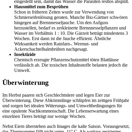
eingestellt sein, damit das Wasser die Parasiten restlos abspült.
Hausmittel zum Besprühen
Schon in früheren Zeiten wurde zur Verwendung von
Schmierseifenlösung geraten. Manche Bio-Gärtner schwören
hingegen auf Brennnesseljauche. Um den Aufguss
herzustellen, bedarf es zerkleinerte Brennnesselpflanzen und
Wasser im Verhältnis 1 : 10. Die Gärzeit beträgt mindestens 3
Wochen. Erst dann ist die Jauche effizient. Ähnliche
Wirksamkeit werden Rainfarn-, Wermut- und
Ackerschachtelhalmbrühen nachgesagt.
Insektizide
Chemisch erzeugte Pflanzenschutzmittel töten Blattläuse
verlässlich ab. Die toxischen Inhaltsstoffe belasten jedoch die
Umwelt.
Überwinterung
Im Herbst paaren sich Geschlechtstiere und legen Eier zur
Überwinterung. Diese Abkömmlinge schlüpfen im zeitigen Frühjahr
und sorgen bei idealen Witterungs- und Umweltbedingungen für
eine opulente Nachkommenschaft. Die Lebenserwartung eines
einzelnen Tieres beträgt nur wenige Wochen.
Nebst Eiern überstehen auch Images die kalte Saison. Vorausgesetzt,
das Thermometer fällt nicht unter -11° C. Als weitaus resistenter