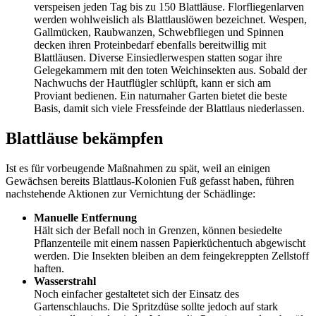
verspeisen jeden Tag bis zu 150 Blattläuse. Florfliegenlarven
werden wohlweislich als Blattlauslöwen bezeichnet. Wespen,
Gallmücken, Raubwanzen, Schwebfliegen und Spinnen
decken ihren Proteinbedarf ebenfalls bereitwillig mit
Blattläusen. Diverse Einsiedlerwespen statten sogar ihre
Gelegekammern mit den toten Weichinsekten aus. Sobald der
Nachwuchs der Hautflügler schlüpft, kann er sich am
Proviant bedienen. Ein naturnaher Garten bietet die beste
Basis, damit sich viele Fressfeinde der Blattlaus niederlassen.
Blattläuse bekämpfen
Ist es für vorbeugende Maßnahmen zu spät, weil an einigen
Gewächsen bereits Blattlaus-Kolonien Fuß gefasst haben, führen
nachstehende Aktionen zur Vernichtung der Schädlinge:
Manuelle Entfernung
Hält sich der Befall noch in Grenzen, können besiedelte
Pflanzenteile mit einem nassen Papierküchentuch abgewischt
werden. Die Insekten bleiben an dem feingekreppten Zellstoff
haften.
Wasserstrahl
Noch einfacher gestaltetet sich der Einsatz des
Gartenschlauchs. Die Spritzdüse sollte jedoch auf stark