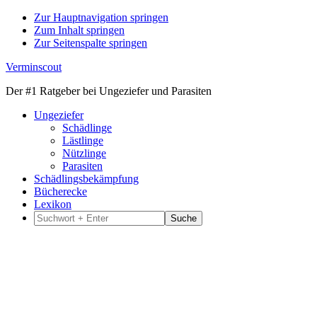
Zur Hauptnavigation springen
Zum Inhalt springen
Zur Seitenspalte springen
Verminscout
Der #1 Ratgeber bei Ungeziefer und Parasiten
Ungeziefer
Schädlinge
Lästlinge
Nützlinge
Parasiten
Schädlingsbekämpfung
Bücherecke
Lexikon
Suchwort
+
Enter