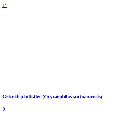
15
Getreideplattkäfer (Oryzaephilus surinamensis)
8