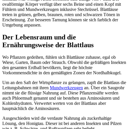
ovalförmige Körper verfügt über sechs Beine und einen Kopf mit
Fühlern und Mundwerkzeugen inklusive Stechrüssel. Blattläuse
treten in grünen, gelben, braunen, roten und schwarzen Tönen in
Erscheinung. Zur besseren Tarnung können sie sich farblich der
Umgebung anpassen.
Der Lebensraum und die
Ernährungsweise der Blattlaus
Wo Pflanzen gedeihen, fühlen sich Blattläuse zuhause, egal ob
Wiese, Garten, Baum oder Strauch. Obwohl die gefräßigen Insekten
den gesamten Erdball bevölkern, liegt die höchste
Vorkommensdichte in den gemäßigten Zonen der Nordhalbkugel.
Um an den Saft der Wirtspflanze zu gelangen, zapft die Blattlaus die
Leitungsbahnen mit ihren
Mundwerkzeugen
an. Über ein Saugrohr
nimmt sie die flüssige Nahrung auf. Diese Pflanzensäfte werden
auch Phloemsaft genannt und sie bestehen aus Aminosäuren und
Kohlenhydraten. Verwertet werten von der Blattlaus aber
hauptsächlich die Aminosäuren.
Ausgeschieden wird die verdaute Nahrung als zuckerhaltige
Lösung, den Honigtau. Dieser ist bei anderen Insekten und Pilzen
wie z. B. Schwärze- und Rußtaupilzen sehr beliebt.