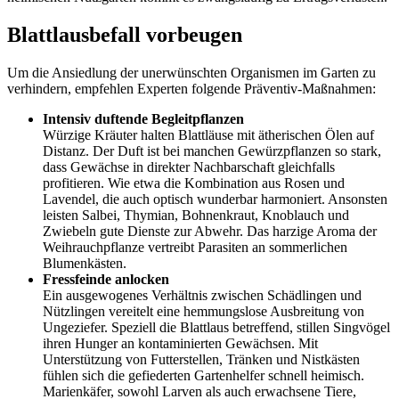
Blattlausbefall vorbeugen
Um die Ansiedlung der unerwünschten Organismen im Garten zu
verhindern, empfehlen Experten folgende Präventiv-Maßnahmen:
Intensiv duftende Begleitpflanzen
Würzige Kräuter halten Blattläuse mit ätherischen Ölen auf
Distanz. Der Duft ist bei manchen Gewürzpflanzen so stark,
dass Gewächse in direkter Nachbarschaft gleichfalls
profitieren. Wie etwa die Kombination aus Rosen und
Lavendel, die auch optisch wunderbar harmoniert. Ansonsten
leisten Salbei, Thymian, Bohnenkraut, Knoblauch und
Zwiebeln gute Dienste zur Abwehr. Das harzige Aroma der
Weihrauchpflanze vertreibt Parasiten an sommerlichen
Blumenkästen.
Fressfeinde anlocken
Ein ausgewogenes Verhältnis zwischen Schädlingen und
Nützlingen vereitelt eine hemmungslose Ausbreitung von
Ungeziefer. Speziell die Blattlaus betreffend, stillen Singvögel
ihren Hunger an kontaminierten Gewächsen. Mit
Unterstützung von Futterstellen, Tränken und Nistkästen
fühlen sich die gefiederten Gartenhelfer schnell heimisch.
Marienkäfer, sowohl Larven als auch erwachsene Tiere,