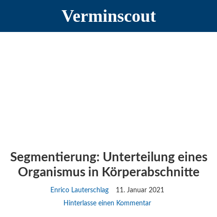
Zur
Zum
Zur
Verminscout
Hauptnavigation
Inhalt
Seitenspalte
springen
springen
springen
Segmentierung: Unterteilung eines
Organismus in Körperabschnitte
Enrico Lauterschlag
11. Januar 2021
Hinterlasse einen Kommentar