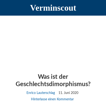
Zur
Zum
Zur
Verminscout
Hauptnavigation
Inhalt
Seitenspalte
springen
springen
springen
Was ist der
Geschlechtsdimorphismus?
Enrico Lauterschlag
11. Juni 2020
Hinterlasse einen Kommentar