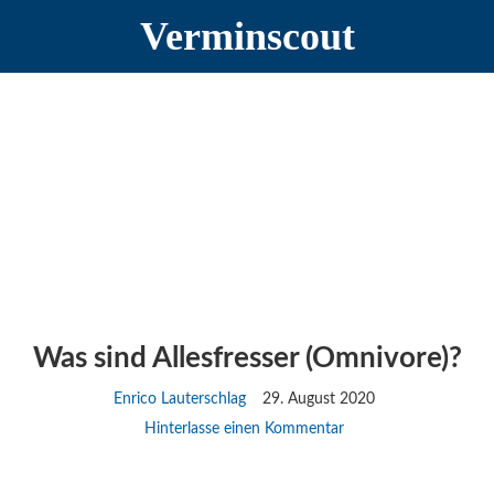
Zur
Zum
Zur
Verminscout
Hauptnavigation
Inhalt
Seitenspalte
springen
springen
springen
Was sind Allesfresser (Omnivore)?
Enrico Lauterschlag
29. August 2020
Hinterlasse einen Kommentar