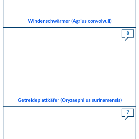
Windenschwärmer (Agrius convolvuli)
8
Getreideplattkäfer (Oryzaephilus surinamensis)
7