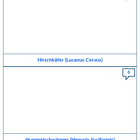
Hirschkäfer (Lucanus Cervus)
6
Hummelschwärmer (Hemaris fuciformis)