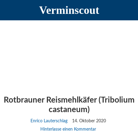
Zur
Zum
Zur
Verminscout
Hauptnavigation
Inhalt
Seitenspalte
springen
springen
springen
Rotbrauner Reismehlkäfer (Tribolium
castaneum)
Enrico Lauterschlag
14. Oktober 2020
Hinterlasse einen Kommentar