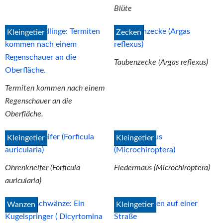
Blüte
Kleingetier
Zecken
Taubenzecke (Argas reflexus)
Termiten kommen nach einem
Regenschauer an die
Oberfläche.
Kleingetier
Kleingetier
Ohrenkneifer (Forficula
Fledermaus (Microchiroptera)
auricularia)
Wanzen
Kleingetier