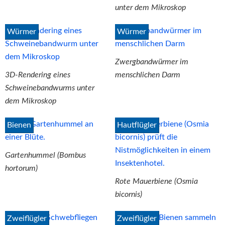
unter dem Mikroskop
Würmer
Würmer
Zwergbandwürmer im
3D-Rendering eines
menschlichen Darm
Schweinebandwurms unter
dem Mikroskop
Bienen
Hautflügler
Gartenhummel (Bombus
hortorum)
Rote Mauerbiene (Osmia
bicornis)
Zweiflügler
Zweiflügler