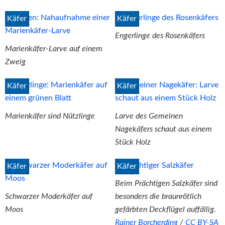
Käfer
Käfer
Engerlinge des Rosenkäfers
Marienkäfer-Larve auf einem
Zweig
Käfer
Käfer
Marienkäfer sind Nützlinge
Larve des Gemeinen
Nagekäfers schaut aus einem
Stück Holz
Käfer
Käfer
Beim Prächtigen Salzkäfer sind
Schwarzer Moderkäfer auf
besonders die braunrötlich
Moos
gefärbten Deckflügel auffällig.
Rainer Borcherding
/
CC BY-SA