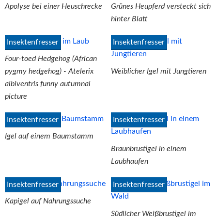
Apolyse bei einer Heuschrecke
Grünes Heupferd versteckt sich
hinter Blatt
Insektenfresser
Insektenfresser
Four-toed Hedgehog (African
pygmy hedgehog) - Atelerix
Weiblicher Igel mit Jungtieren
albiventris funny autumnal
picture
Insektenfresser
Insektenfresser
Igel auf einem Baumstamm
Braunbrustigel in einem
Laubhaufen
Insektenfresser
Insektenfresser
Kapigel auf Nahrungssuche
Südlicher Weißbrustigel im