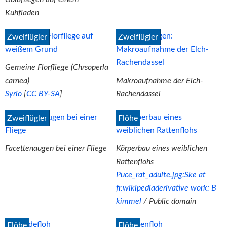
Kuhfladen
Zweiflügler
Zweiflügler
Gemeine Florfliege (Chrsoperla
carnea)
Makroaufnahme der Elch-
Syrio
[
CC BY-SA
]
Rachendassel
Zweiflügler
Flöhe
Facettenaugen bei einer Fliege
Körperbau eines weiblichen
Rattenflohs
Puce_rat_adulte.jpg:Ske at
fr.wikipediaderivative work: B
kimmel
/ Public domain
Flöhe
Flöhe