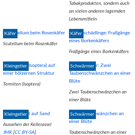
Tabakprodukten, sondern auch
an vielen anderen lagernden
Lebensmitteln
Käfer
Käfer
Scutellum beim Rosenkäfer
Fraßgänge eines Borkenkäfers
Kleingetier
Schwärmer
Termiten (Isoptera)
Zwei Taubenschwänzchen an
einer Blüte
Kleingetier
Schwärmer
Aussehen der Kellerassel
JMK
[
CC BY-SA
]
Taubenschwänzchen an einer