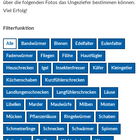
über die folgenden Fotos das Ungeziefer bestimmen können.
Viel Erfolg!
Filterfunktion
Alle
Bandwürmer
Bienen
Edelfalter
Eulenfalter
Fadenwürmer
Fliegen
Flöhe
Hautflügler
Heuschrecken
Igel
Insektenfresser
Käfer
Kleingetier
Küchenschaben
Kurzfühlerschrecken
Landlungenschnecken
Langfühlerschrecken
Läuse
Libellen
Marder
Maulwürfe
Milben
Motten
Mücken
Pflanzenläuse
Ringelwürmer
Schaben
Schmetterlinge
Schnecken
Schwärmer
Spinnen