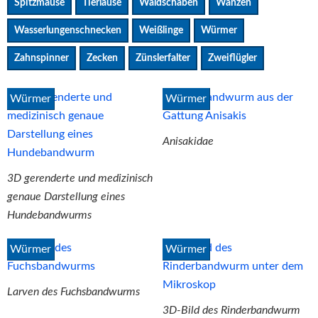
Spitzmäuse
Tierläuse
Waldschaben
Wanzen
Wasserlungenschnecken
Weißlinge
Würmer
Zahnspinner
Zecken
Zünslerfalter
Zweiflügler
Würmer
Würmer
Anisakidae
3D gerenderte und medizinisch
genaue Darstellung eines
Hundebandwurms
Würmer
Würmer
Larven des Fuchsbandwurms
3D-Bild des Rinderbandwurm