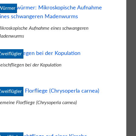
Würmer
ikroskopische Aufnahme eines schwangeren
adenwurms
Zweiflügler
leischfliegen bei der Kopulation
Zweiflügler
emeine Florfliege (Chrysoperla carnea)