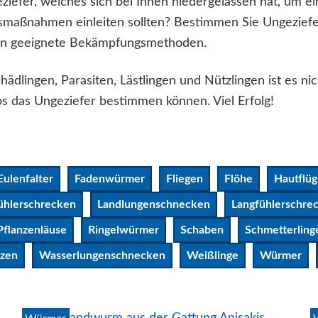
iefer, welches sich bei Ihnen niedergelassen hat, um ein
smaßnahmen einleiten sollten? Bestimmen Sie Ungeziefe
nden geeignete Bekämpfungsmethoden.
dlingen, Parasiten, Lästlingen und Nützlingen ist es nic
tos das Ungeziefer bestimmen können. Viel Erfolg!
Eulenfalter
Fadenwürmer
Fliegen
Flöhe
Hautflüg
ühlerschrecken
Landlungenschnecken
Langfühlerschre
Pflanzenläuse
Ringelwürmer
Schaben
Schmetterling
zen
Wasserlungenschnecken
Weißlinge
Würmer