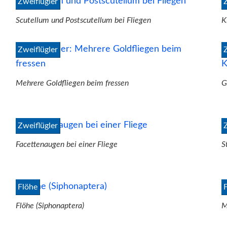
Zweiflügler
Scutellum und Postscutellum bei Fliegen
K
Zweiflügler
Mehrere Goldfliegen beim fressen
G
Zweiflügler
Facettenaugen bei einer Fliege
S
Flöhe
Flöhe (Siphonaptera)
M