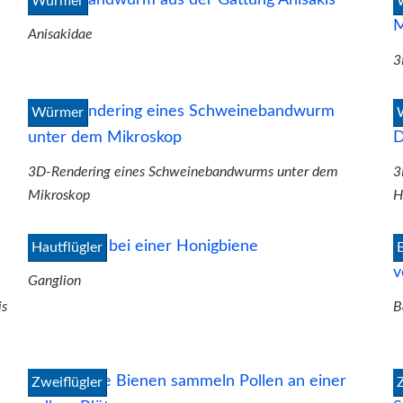
Würmer
Anisakidae
3
Würmer
3D-Rendering eines Schweinebandwurms unter dem
3
Mikroskop
H
Hautflügler
Ganglion
is
B
Zweiflügler