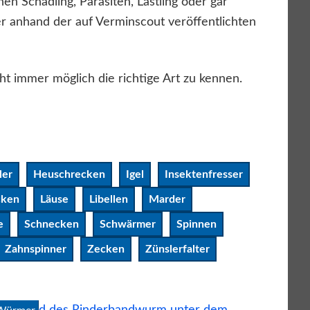
en Schädling, Parasiten, Lästling oder gar
r anhand der auf Verminscout veröffentlichten
ht immer möglich die richtige Art zu kennen.
ler
Heuschrecken
Igel
Insektenfresser
cken
Läuse
Libellen
Marder
e
Schnecken
Schwärmer
Spinnen
Zahnspinner
Zecken
Zünslerfalter