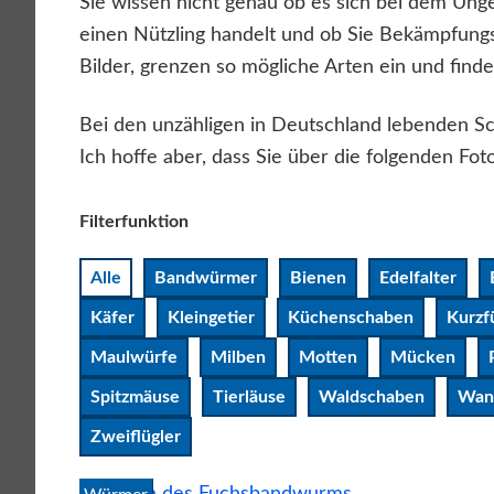
Sie wissen nicht genau ob es sich bei dem Ungez
einen Nützling handelt und ob Sie Bekämpfung
Bilder, grenzen so mögliche Arten ein und fi
Bei den unzähligen in Deutschland lebenden Schä
Ich hoffe aber, dass Sie über die folgenden Fo
Filterfunktion
Alle
Bandwürmer
Bienen
Edelfalter
Käfer
Kleingetier
Küchenschaben
Kurzf
Maulwürfe
Milben
Motten
Mücken
Spitzmäuse
Tierläuse
Waldschaben
Wan
Zweiflügler