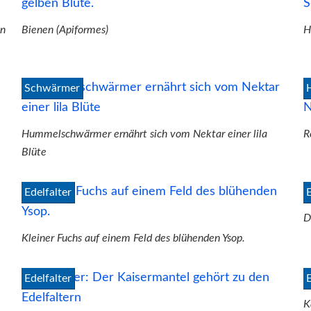
en
Bienen (Apiformes)
H
Schwärmer
Hummelschwärmer ernährt sich vom Nektar einer lila
R
Blüte
Edelfalter
D
Kleiner Fuchs auf einem Feld des blühenden Ysop.
Edelfalter
K